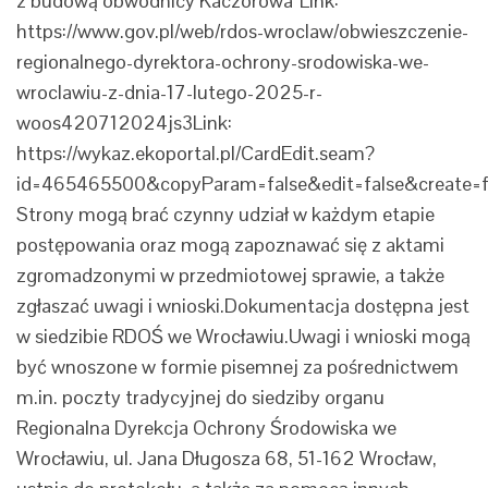
z budową obwodnicy Kaczorowa”Link:
https://www.gov.pl/web/rdos-wroclaw/obwieszczenie-
regionalnego-dyrektora-ochrony-srodowiska-we-
wroclawiu-z-dnia-17-lutego-2025-r-
woos420712024js3Link:
https://wykaz.ekoportal.pl/CardEdit.seam?
id=465465500&copyParam=false&edit=false&create=
Strony mogą brać czynny udział w każdym etapie
postępowania oraz mogą zapoznawać się z aktami
zgromadzonymi w przedmiotowej sprawie, a także
zgłaszać uwagi i wnioski.Dokumentacja dostępna jest
w siedzibie RDOŚ we Wrocławiu.Uwagi i wnioski mogą
być wnoszone w formie pisemnej za pośrednictwem
m.in. poczty tradycyjnej do siedziby organu
Regionalna Dyrekcja Ochrony Środowiska we
Wrocławiu, ul. Jana Długosza 68, 51-162 Wrocław,