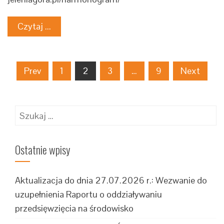
Czytaj ...
Nawigacja
Prev
1
2
3
…
9
Next
po
wpisach
Szukaj:
Ostatnie wpisy
Aktualizacja do dnia 27.07.2026 r.: Wezwanie do
uzupełnienia Raportu o oddziaływaniu
przedsięwzięcia na środowisko