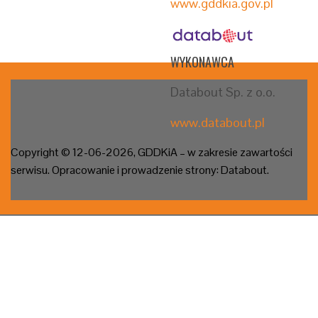
www.gddkia.gov.pl
WYKONAWCA
Databout Sp. z o.o.
www.databout.pl
Copyright © 12-06
-2026, GDDKiA – w zakresie zawartości
serwisu. Opracowanie i prowadzenie strony: Databout.