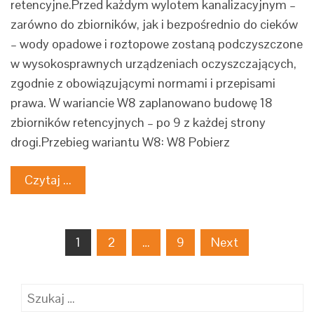
retencyjne.Przed każdym wylotem kanalizacyjnym –
zarówno do zbiorników, jak i bezpośrednio do cieków
– wody opadowe i roztopowe zostaną podczyszczone
w wysokosprawnych urządzeniach oczyszczających,
zgodnie z obowiązującymi normami i przepisami
prawa. W wariancie W8 zaplanowano budowę 18
zbiorników retencyjnych – po 9 z każdej strony
drogi.Przebieg wariantu W8: W8 Pobierz
Czytaj ...
Nawigacja
1
2
…
9
Next
po
wpisach
Szukaj: