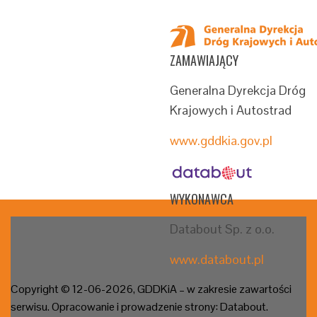
ZAMAWIAJĄCY
Generalna Dyrekcja Dróg
Krajowych i Autostrad
www.gddkia.gov.pl
WYKONAWCA
Databout Sp. z o.o.
www.databout.pl
Copyright © 12-06
-2026, GDDKiA – w zakresie zawartości
serwisu. Opracowanie i prowadzenie strony: Databout.