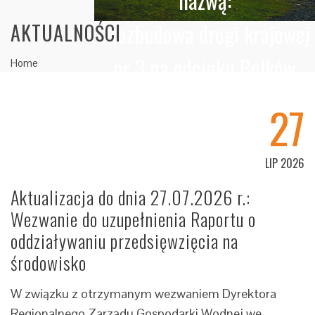
nazwą:
"Rozbudowa drogi krajowej
AKTUALNOŚCI
nr 3 na odcinku Bolków
Home
Jelenia Góra wraz z budową
27
obwodnicy Kaczorowa"
LIP 2026
Aktualizacja do dnia 27.07.2026 r.:
Wezwanie do uzupełnienia Raportu o
oddziaływaniu przedsięwzięcia na
środowisko
W związku z otrzymanym wezwaniem Dyrektora
Regionalnego Zarządu Gospodarki Wodnej we