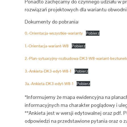
Ponadto zachęcamy do czynnego udziału w pr
rozwiązań projektowych dla wariantu obwodn
Dokumenty do pobrania:
0.-Orientacja-wszystkie-warianty
Pobierz
1.-Orientacja-wariant-W8
Pobierz
2.-Plan-sytuacyjny-rozbudowa-DK3-W8-wariant-beztune
3.-Ankieta-DK3-edyt-W8-1
Pobierz
3a.-Ankieta-DK3-edyt-W8-1
Pobierz
*Informujemy że mapa ewidencyjna na planac
informacyjnych ma charakter poglądowy i uleg
**Ankieta jest w wersji edytowalnej oraz pdf. 
odpowiedzi na przedstawione pytania oraz o z