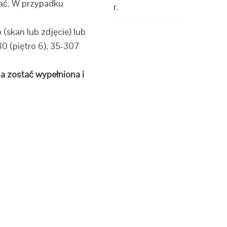
wać. W przypadku
r.
(skan lub zdjęcie) lub
80 (piętro 6), 35-307
a zostać wypełniona i