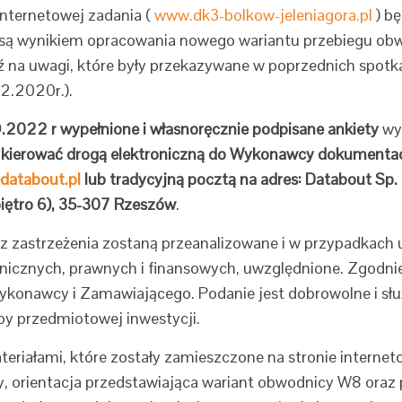
internetowej zadania (
www.dk3-bolkow-jeleniagora.pl
) bę
e są wynikiem opracowania nowego wariantu przebiegu ob
ź na uwagi, które były przekazywane w poprzednich spot
12.2020r.).
.2022 r wypełnione i własnoręcznie podpisane ankiety
wyr
kierować drogą elektroniczną do Wykonawcy
dokumentacj
databout.pl
lub tradycyjną pocztą na adres:
Databout Sp. 
 (piętro 6), 35-307 Rzeszów
.
z zastrzeżenia zostaną przeanalizowane i w przypadkach u
nicznych, prawnych i finansowych, uwzględnione. Zgodn
onawcy i Zamawiającego. Podanie jest dobrowolne i służ
by przedmiotowej inwestycji.
riałami, które zostały zamieszczone na stronie interneto
, orientacja przedstawiająca wariant obwodnicy W8 oraz 