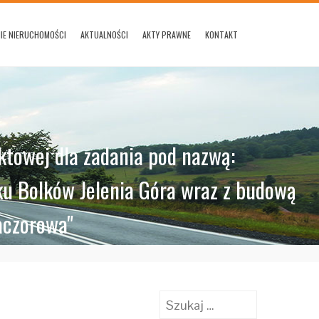
IE NIERUCHOMOŚCI
AKTUALNOŚCI
AKTY PRAWNE
KONTAKT
towej dla zadania pod nazwą:
ku Bolków Jelenia Góra wraz z budową
aczorowa"
Szukaj: