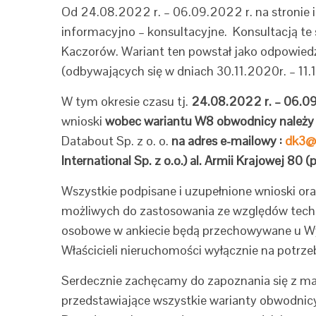
Od 24.08.2022 r. – 06.09.2022 r. na stronie 
informacyjno – konsultacyjne. Konsultacją t
Kaczorów. Wariant ten powstał jako odpowied
(odbywających się w dniach 30.11.2020r. – 11.
W tym okresie czasu tj.
24.08.2022 r. – 06.09
wnioski
wobec wariantu W8 obwodnicy należy 
Databout Sp. z o. o.
na adres e-mailowy :
dk3@
International Sp. z o.o.) al. Armii Krajowej 80
Wszystkie podpisane i uzupełnione wnioski ora
możliwych do zastosowania ze względów tech
osobowe w ankiecie będą przechowywane u Wyk
Właścicieli nieruchomości wyłącznie na potrze
Serdecznie zachęcamy do zapoznania się z mate
przedstawiające wszystkie warianty obwodnicy