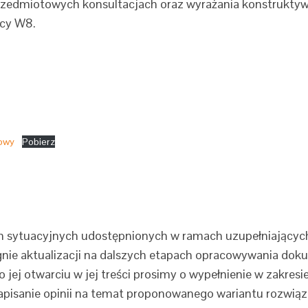
zedmiotowych konsultacjach oraz wyrażania konstruktyw
icy W8.
lowy
Pobierz
h sytuacyjnych udostępnionych w ramach uzupełniającyc
nie aktualizacji na dalszych etapach opracowywania doku
Po jej otwarciu w jej treści prosimy o wypełnienie w zakres
apisanie opinii na temat proponowanego wariantu rozwią