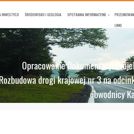
 INWESTYCJI
ŚRODOWISKO I GEOLOGIA
SPOTKANIA INFORMACYJNE
PRZEJMOWAN
LINKI
Opracowanie Dokumentacji Projek
Rozbudowa drogi krajowej nr 3 na odcin
obwodnicy K