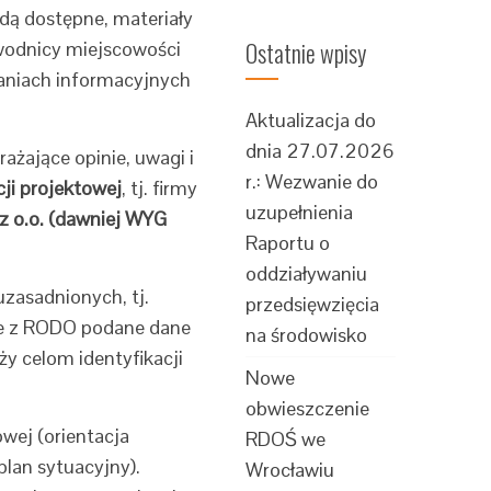
dą dostępne, materiały
Ostatnie wpisy
wodnicy miejscowości
kaniach informacyjnych
Aktualizacja do
dnia 27.07.2026
ażające opinie, uwagi i
r.: Wezwanie do
i projektowej
, tj. firmy
uzupełnienia
z o.o. (dawniej WYG
Raportu o
oddziaływaniu
zasadnionych, tj.
przedsięwzięcia
ie z RODO podane dane
na środowisko
y celom identyfikacji
Nowe
obwieszczenie
wej (orientacja
RDOŚ we
plan sytuacyjny).
Wrocławiu