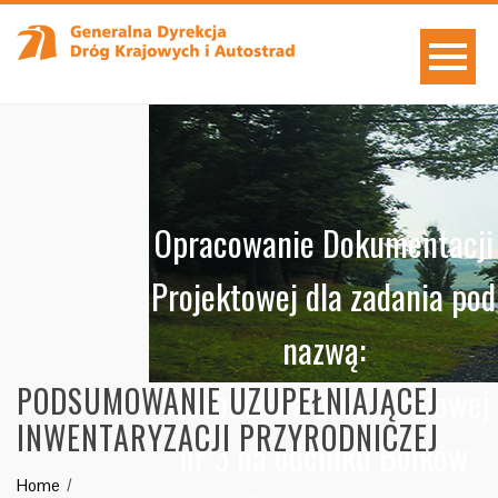
Opracowanie Dokumentacji
Projektowej dla zadania pod
nazwą:
"Rozbudowa drogi krajowej
PODSUMOWANIE UZUPEŁNIAJĄCEJ
INWENTARYZACJI PRZYRODNICZEJ
nr 3 na odcinku Bolków
Home