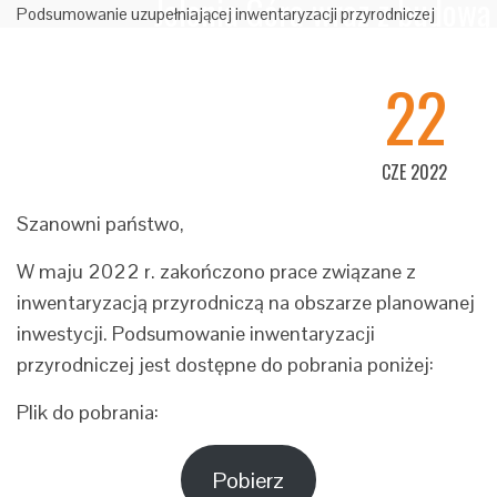
Jelenia Góra wraz z budową
Podsumowanie uzupełniającej inwentaryzacji przyrodniczej
obwodnicy Kaczorowa"
22
CZE 2022
Szanowni państwo,
W maju 2022 r. zakończono prace związane z
inwentaryzacją przyrodniczą na obszarze planowanej
inwestycji. Podsumowanie inwentaryzacji
przyrodniczej jest dostępne do pobrania poniżej:
Plik do pobrania:
Pobierz