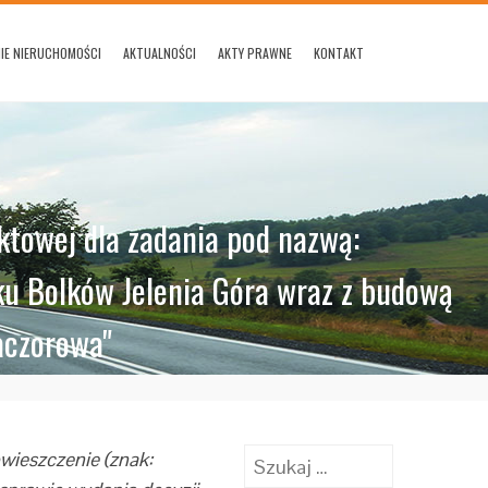
IE NIERUCHOMOŚCI
AKTUALNOŚCI
AKTY PRAWNE
KONTAKT
towej dla zadania pod nazwą:
ku Bolków Jelenia Góra wraz z budową
aczorowa"
Szukaj:
wieszczenie (znak: