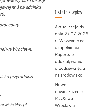
prawie wydania decyzji
jowej nr 3 na odcinku
Ostatnie wpisy
W8.
 procedury
Aktualizacja do
dnia 27.07.2026
r.: Wezwanie do
uzupełnienia
nej we Wrocławiu
Raportu o
oddziaływaniu
przedsięwzięcia
na środowisko
isko przyrodnicze
Nowe
obwieszczenie
.
RDOŚ we
rwisie Gov.pl.
Wrocławiu