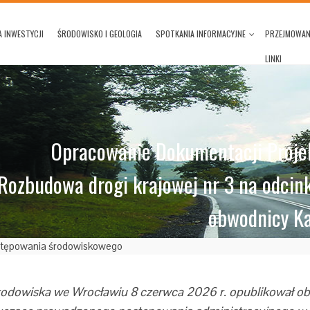
 INWESTYCJI
ŚRODOWISKO I GEOLOGIA
SPOTKANIA INFORMACYJNE
PRZEJMOWAN
LINKI
Opracowanie Dokumentacji Projek
Rozbudowa drogi krajowej nr 3 na odcin
obwodnicy K
stępowania środowiskowego
odowiska we Wrocławiu 8 czerwca 2026 r. opublikował ob