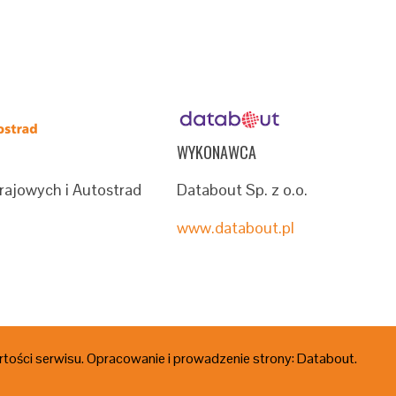
WYKONAWCA
rajowych i Autostrad
Databout Sp. z o.o.
www.databout.pl
tości serwisu. Opracowanie i prowadzenie strony: Databout.