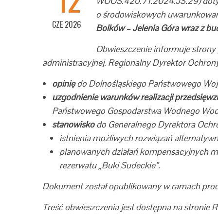
WOOŚ.420.71.2024.JS.29) dotyc
o środowiskowych uwarunkowani
CZE 2026
Bolków – Jelenia Góra wraz z 
Obwieszczenie informuje strony 
administracyjnej. Regionalny Dyrektor Ochrony
opinię
do Dolnośląskiego Państwowego Woje
uzgodnienie warunków realizacji przedsięwzi
Państwowego Gospodarstwa Wodnego Wody
stanowisko
do Generalnego Dyrektora Ochro
istnienia możliwych rozwiązań alternatywn
planowanych działań kompensacyjnych ma
rezerwatu „Buki Sudeckie”.
Dokument został opublikowany w ramach proce
Treść obwieszczenia jest dostępna na stronie 