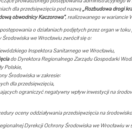
zące prowadzonego postępowania administracyjnego w s
ach dla przedsięwzięcia pod nazwą
„Rozbudowa drogi kra
budową obwodnicy Kaczorowa”
, realizowanego w wariancie 
postępowania o działaniach podjętych przez organ w toku
 Środowiska we Wrocławiu zwrócił się o:
wódzkiego Inspektora Sanitarnego we Wrocławiu,
ęcia
do Dyrektora Regionalnego Zarządu Gospodarki Wod
 Polskie,
ny Środowiska w zakresie:
ych dla przedsięwzięcia,
jących ograniczyć negatywny wpływ inwestycji na środow
dury oceny oddziaływania przedsięwzięcia na środowisko
Regionalnej Dyrekcji Ochrony Środowiska we Wrocławiu w se