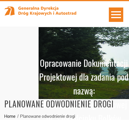
Opracowanie Dokumentacji
Projektowej dla zadania pod
nazwą:
"Rozbudowa drogi krajowej
PLANOWANE ODWODNIENIE DROGI
nr 3 na odcinku Bolków
Home
Planowane odwodnienie drogi