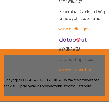
ZAMAWIAJĄCY
Generalna Dyrekcja Dróg
Krajowych i Autostrad
www.gddkia.gov.pl
WYKONAWCA
Databout Sp. z o.o.
www.databout.pl
Copyright © 12-06
-2026, GDDKiA – w zakresie zawartości
serwisu. Opracowanie i prowadzenie strony: Databout.