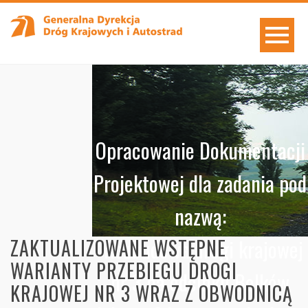
Opracowanie Dokumentacji
Projektowej dla zadania pod
nazwą:
"Rozbudowa drogi krajowej
ZAKTUALIZOWANE WSTĘPNE
WARIANTY PRZEBIEGU DROGI
nr 3 na odcinku Bolków
KRAJOWEJ NR 3 WRAZ Z OBWODNICĄ