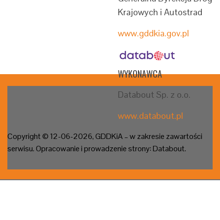
Krajowych i Autostrad
www.gddkia.gov.pl
WYKONAWCA
Databout Sp. z o.o.
www.databout.pl
Copyright © 12-06
-2026, GDDKiA – w zakresie zawartości
serwisu. Opracowanie i prowadzenie strony: Databout.