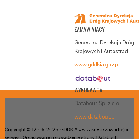
ZAMAWIAJĄCY
Generalna Dyrekcja Dróg
Krajowych i Autostrad
www.gddkia.gov.pl
WYKONAWCA
Databout Sp. z o.o.
www.databout.pl
Copyright © 12-06
-2026, GDDKiA – w zakresie zawartości
serwisu. Opracowanie i prowadzenie strony: Databout.