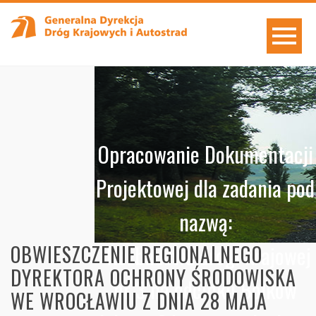
Opracowanie Dokumentacji
Projektowej dla zadania pod
nazwą:
"Rozbudowa drogi krajowej
OBWIESZCZENIE REGIONALNEGO
DYREKTORA OCHRONY ŚRODOWISKA
nr 3 na odcinku Bolków
WE WROCŁAWIU Z DNIA 28 MAJA