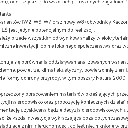
iem), odnosząca się do wszelkich poruszonych zagadnień.”
tanta.
wariantów (W2, W6, W7 oraz nowy W8) obwodnicy Kaczor
jest jedynie potencjalnym do realizacji.
ależy przede wszystkim od wyników analizy wielokryterial
miczne inwestycji, opinię lokalnego społeczeństwa oraz w
konuje się porównania oddziaływań analizowanych wariantó
ziemne, powietrze, klimat akustyczny, powierzchnię ziemi,
zelkie formy ochrony przyrody, w tym obszary Natura 2000
 poprzedzony opracowaniem materiałów określających prz
ycji na środowisko oraz propozycję koniecznych działań 
mentację uzyskiwana będzie decyzja o środowiskowych u
ać, że każda inwestycja wykraczająca poza dotychczasowy
ąsiadujące z nim nieruchomości, co jest nieuniknione w p