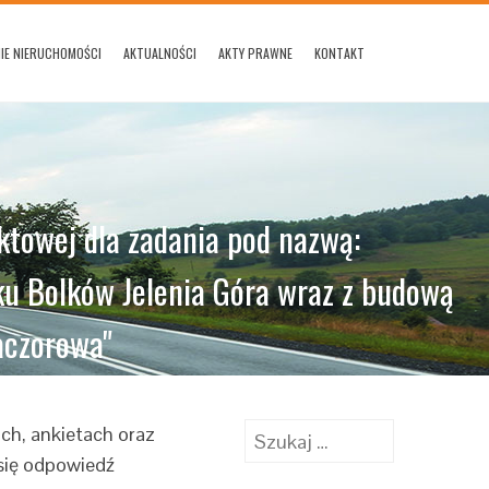
IE NIERUCHOMOŚCI
AKTUALNOŚCI
AKTY PRAWNE
KONTAKT
towej dla zadania pod nazwą:
ku Bolków Jelenia Góra wraz z budową
aczorowa"
Szukaj:
ch, ankietach oraz
się odpowiedź