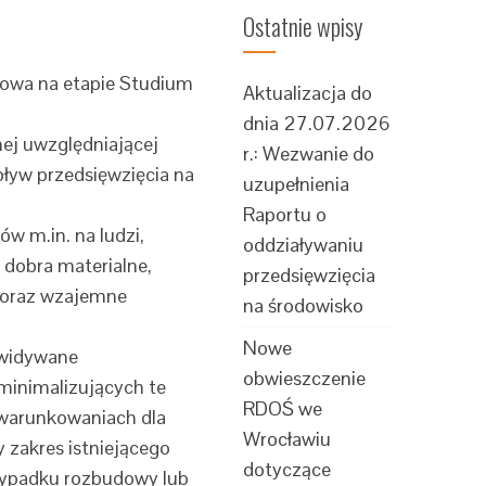
Ostatnie wpisy
owa na etapie Studium
Aktualizacja do
dnia 27.07.2026
nej uwzględniającej
r.: Wezwanie do
pływ przedsięwzięcia na
uzupełnienia
Raportu o
w m.in. na ludzi,
oddziaływaniu
 dobra materialne,
przedsięwzięcia
, oraz wzajemne
na środowisko
Nowe
ewidywane
obwieszczenie
minimalizujących te
RDOŚ we
warunkowaniach dla
Wrocławiu
 zakres istniejącego
dotyczące
rzypadku rozbudowy lub