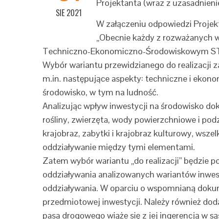
Projektanta (wraz z uzasadnien
SIE 2021
W załączeniu odpowiedzi Projek
„Obecnie każdy z rozważanych 
Techniczno-Ekonomiczno-Środowiskowym STEŚ 
Wybór wariantu przewidzianego do realizacji z
m.in. następujące aspekty: techniczne i ekono
środowisko, w tym na ludność.
Analizując wpływ inwestycji na środowisko do
rośliny, zwierzęta, wody powierzchniowe i pod
krajobraz, zabytki i krajobraz kulturowy, ws
oddziaływanie między tymi elementami.
Zatem wybór wariantu „do realizacji” będzie
oddziaływania analizowanych wariantów inwest
oddziaływania. W oparciu o wspomnianą doku
przedmiotowej inwestycji. Należy również dod
pasa drogowego wiąże się z jej ingerencją w s