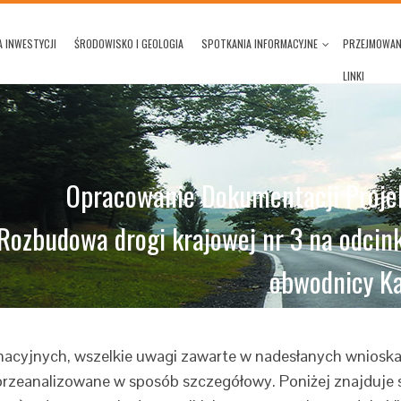
 INWESTYCJI
ŚRODOWISKO I GEOLOGIA
SPOTKANIA INFORMACYJNE
PRZEJMOWAN
LINKI
Opracowanie Dokumentacji Projek
Rozbudowa drogi krajowej nr 3 na odcin
obwodnicy K
acyjnych, wszelkie uwagi zawarte w nadesłanych wnioska
 przeanalizowane w sposób szczegółowy. Poniżej znajduje 