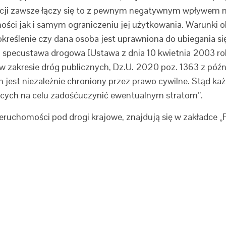
encji zawsze łączy się to z pewnym negatywnym wpływem 
ści jak i samym ograniczeniu jej użytkowania. Warunki ok
eślenie czy dana osoba jest uprawniona do ubiegania się
kim specustawa drogowa [Ustawa z dnia 10 kwietnia 2003 r
 w zakresie dróg publicznych, Dz.U. 2020 poz. 1363 z późn.
ch jest niezależnie chroniony przez prawo cywilne. Stąd ka
ących na celu zadośćuczynić ewentualnym stratom”.
ieruchomości pod drogi krajowe, znajdują się w zakładc