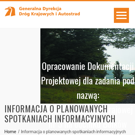
Opracowanie Dokumentacji
Projektowej dla zadania pod
nazwą:
"Rozbudowa drogi krajowej
INFORMACJA O PLANOWANYCH
SPOTKANIACH INFORMACYJNYCH
nr 3 na odcinku Bolków
Home
Informacja o planowanych spotkaniach informacyjnych