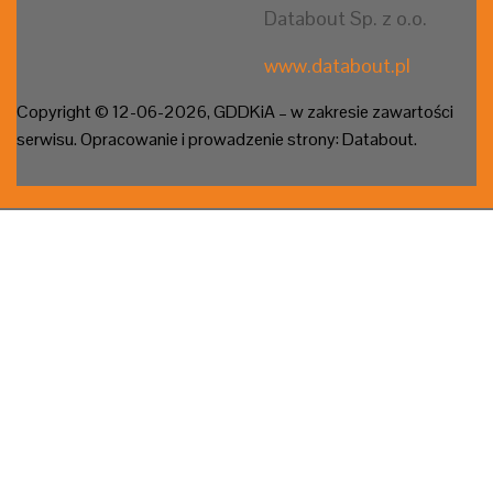
Databout Sp. z o.o.
www.databout.pl
Copyright © 12-06
-2026, GDDKiA – w zakresie zawartości
serwisu. Opracowanie i prowadzenie strony: Databout.